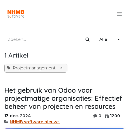
Overslaan naar inhoud
Alle
1 Artikel
Projectmanagement
×
Het gebruik van Odoo voor
projectmatige organisaties: Effectief
beheer van projecten en resources
13 dec. 2024
0
1200
NHMB software nieuws