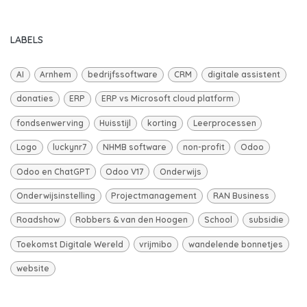
LABELS
AI
Arnhem
bedrijfssoftware
CRM
digitale assistent
donaties
ERP
ERP vs Microsoft cloud platform
fondsenwerving
Huisstijl
korting
Leerprocessen
Logo
luckynr7
NHMB software
non-profit
Odoo
Odoo en ChatGPT
Odoo V17
Onderwijs
Onderwijsinstelling
Projectmanagement
RAN Business
Roadshow
Robbers & van den Hoogen
School
subsidie
Toekomst Digitale Wereld
vrijmibo
wandelende bonnetjes
website