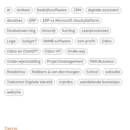
AI
Arnhem
bedrijfssoftware
CRM
digitale assistent
donaties
ERP
ERP vs Microsoft cloud platform
fondsenwerving
Huisstijl
korting
Leerprocessen
Logo
luckynr7
NHMB software
non-profit
Odoo
Odoo en ChatGPT
Odoo V17
Onderwijs
Onderwijsinstelling
Projectmanagement
RAN Business
Roadshow
Robbers & van den Hoogen
School
subsidie
Toekomst Digitale Wereld
vrijmibo
wandelende bonnetjes
website
Demo