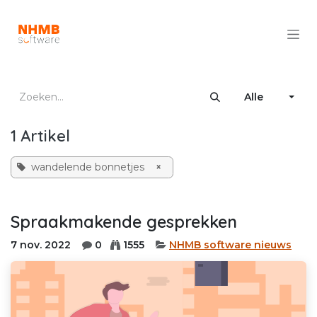
Overslaan naar inhoud
Alle
1 Artikel
wandelende bonnetjes
×
Spraakmakende gesprekken
7 nov. 2022
0
1555
NHMB software nieuws