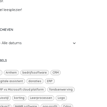
or.
el leesplezier!
CHIEVEN
BELS
I
Arnhem
bedrijfssoftware
CRM
igitale assistent
donaties
ERP
RP vs Microsoft cloud platform
fondsenwerving
uisstijl
korting
Leerprocessen
Logo
uckynr7
NHMB software
non-profit
Odoo