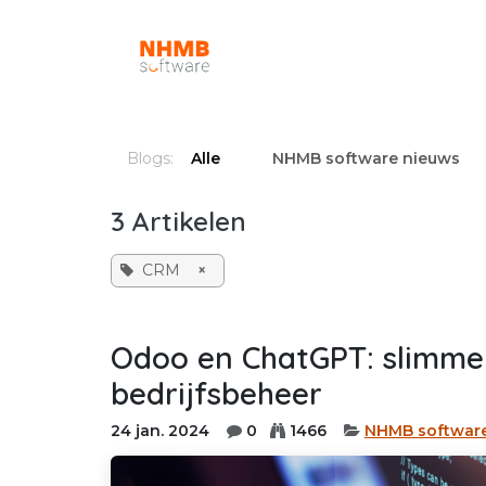
Overslaan naar inhoud
Onze producten en diensten
Blogs:
Alle
NHMB software nieuws
3 Artikelen
CRM
×
Odoo en ChatGPT: slimm
bedrijfsbeheer
24 jan. 2024
0
1466
NHMB softwar