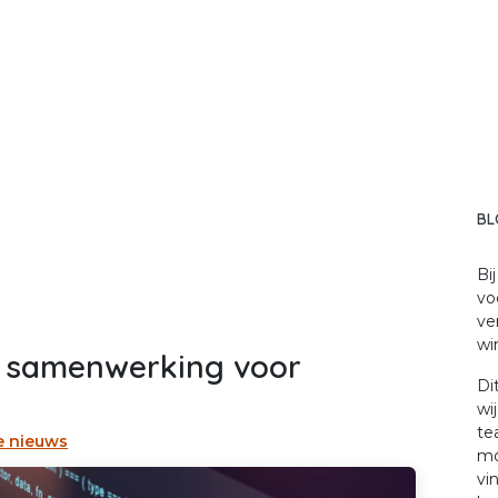
Demo
Onze werkwijze
Ons team
Helpdesk
Blog
F
BL
Bi
vo
ve
wi
e samenwerking voor
Di
wi
te
e nieuws
mo
vi