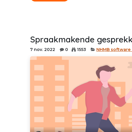
Spraakmakende gesprek
7 nov. 2022
0
1553
NHMB software