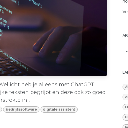
ho
Ve
AR
LA
 Wellicht heb je al eens met ChatGPT
A
jke teksten begrijpt en deze ook zo goed
d
trekte inf...
E
bedrijfssoftware
digitale assistent
H
l