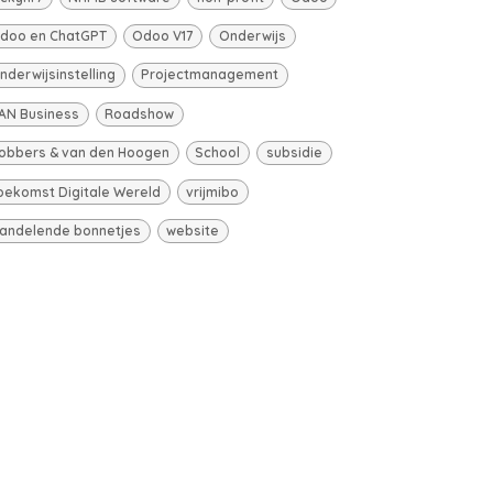
doo en ChatGPT
Odoo V17
Onderwijs
nderwijsinstelling
Projectmanagement
AN Business
Roadshow
obbers & van den Hoogen
School
subsidie
oekomst Digitale Wereld
vrijmibo
andelende bonnetjes
website