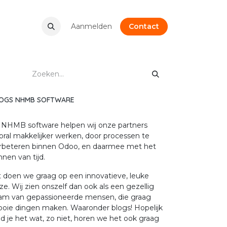
AQ
Vacatures
Afspraak
Aanmelden
Privacy
Odoo
Contact
Krachtige Mogelijk
OGS NHMB SOFTWARE
j NHMB software helpen wij onze partners
oral makkelijker werken, door processen te
rbeteren binnen Odoo, en daarmee met het
nnen van tijd.
t doen we graag op een innovatieve, leuke
jze. Wij zien onszelf dan ook als een gezellig
am van gepassioneerde mensen, die graag
oie dingen maken. Waaronder blogs! Hopelijk
nd je het wat, zo niet, horen we het ook graag