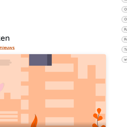
O
O
R
ken
R
 nieuws
T
w