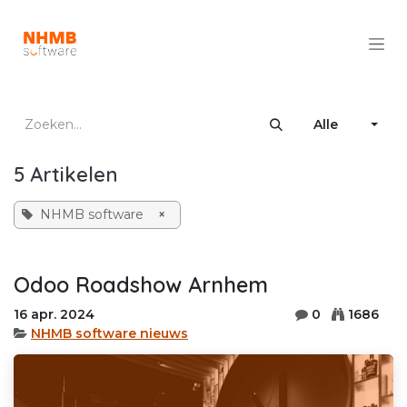
Overslaan naar inhoud
Alle
5 Artikelen
NHMB software
×
Odoo Roadshow Arnhem
16 apr. 2024
0
1686
NHMB software nieuws