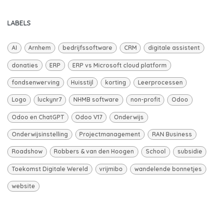
LABELS
AI
Arnhem
bedrijfssoftware
CRM
digitale assistent
donaties
ERP
ERP vs Microsoft cloud platform
fondsenwerving
Huisstijl
korting
Leerprocessen
Logo
luckynr7
NHMB software
non-profit
Odoo
Odoo en ChatGPT
Odoo V17
Onderwijs
Onderwijsinstelling
Projectmanagement
RAN Business
Roadshow
Robbers & van den Hoogen
School
subsidie
Toekomst Digitale Wereld
vrijmibo
wandelende bonnetjes
website