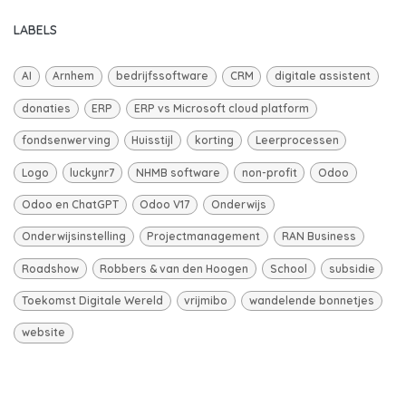
LABELS
AI
Arnhem
bedrijfssoftware
CRM
digitale assistent
donaties
ERP
ERP vs Microsoft cloud platform
fondsenwerving
Huisstijl
korting
Leerprocessen
Logo
luckynr7
NHMB software
non-profit
Odoo
Odoo en ChatGPT
Odoo V17
Onderwijs
Onderwijsinstelling
Projectmanagement
RAN Business
Roadshow
Robbers & van den Hoogen
School
subsidie
Toekomst Digitale Wereld
vrijmibo
wandelende bonnetjes
website