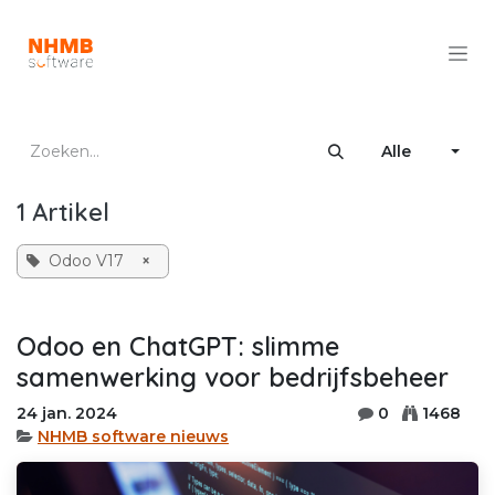
Overslaan naar inhoud
Alle
1 Artikel
Odoo V17
×
Odoo en ChatGPT: slimme
samenwerking voor bedrijfsbeheer
24 jan. 2024
0
1468
NHMB software nieuws